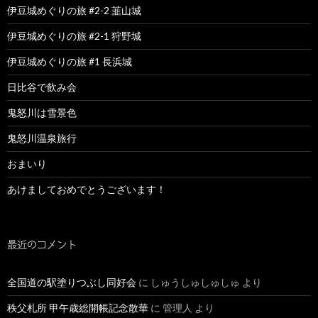
伊豆城めぐりの旅 #2-2 韮山城
伊豆城めぐりの旅 #2-1 狩野城
伊豆城めぐりの旅 #1 長浜城
日比谷で飲み会
鬼怒川は雪景色
鬼怒川温泉旅行
おまいり
あけましておめでとうございます！
最近のコメント
全国道の駅塗りつぶし同好会
に
しゅうしゅしゅしゅ
より
秩父札所 甲午歳総開帳記念散華
に
管理人
より