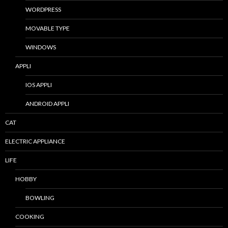
WORDPRESS
MOVABLE TYPE
WINDOWS
APPLI
IOS APPLI
ANDROID APPLI
CAT
ELECTRIC APPLIANCE
LIFE
HOBBY
BOWLING
COOKING