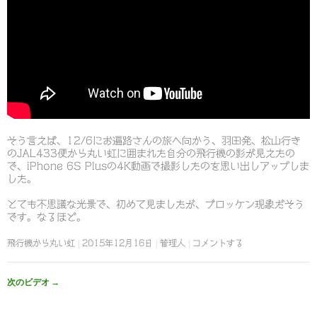
そう言えば、12/6にお遍路さんの旅へ向かう、羽田発、松山行き
のJAL433便から丸い虹に囲まれた自分の飛行機の影が見えたの
で、iPhone 6S Plusの4K動画で撮影したのを思い出しアップしま
した。
とても不思議な光景で、初めて見ましたが、ブロッケン現象だそう
です。なるほど。
飛行機から丸い虹
2015年12月16日
管理人
コメントする
次のビデオ
→