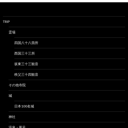
TRIP
霊場
四国八十八箇所
西国三十三所
坂東三十三観音
秩父三十四観音
その他寺院
城
日本100名城
神社
温泉・風呂