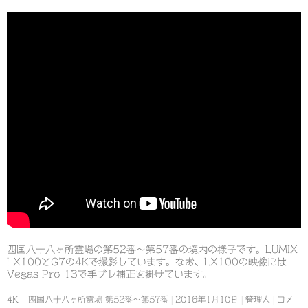
四国八十八ヶ所霊場の第52番～第57番の境内の様子です。LUMIX
LX100とG7の4Kで撮影しています。なお、LX100の映像には
Vegas Pro 13で手ブレ補正を掛けています。
4K – 四国八十八ヶ所霊場 第52番～第57番
2016年1月10日
管理人
コメ