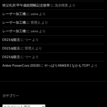
秩父札所 甲午歳総開帳記念散華
に
浅水晴美
より
レーザー加工機
に
yama
より
レーザー加工機
に
管理人
より
レーザー加工機
に
yama
より
DS216j復活
に
つー
より
DS216j復活
に
管理人
より
DS216j復活
に
つー
より
Anker PowerCore 20100
に
やっぱりANKER | なかもTOP!
より
カテゴリー
カ