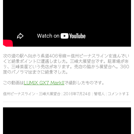
次の道の駅へ向かう県道406号線＝信州ビーナスラインを進んでい
くと絶景ポイントに遭遇しました。三峰大展望台です。駐車場があ
り、三峰茶屋という売店があります。売店の脇から展望台へ。360
度のパノラマはまさに絶景でした。
この動画は
LUMIX GX7 MarkII
で撮影したものです。
信州ビーナスライン・三峰大展望台
2016年7月24日
管理人
コメントする