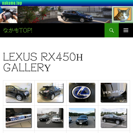
検
なかもTOP!
索
コ
メインメ
ン
ニュー
テ
ン
LEXUS RX450H
ツ
GALLERY
へ
ス
キ
ッ
プ