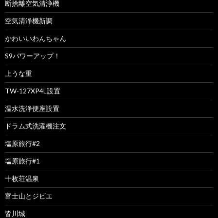
断捨離空気清浄機
空気清浄機新調
かわいいわんちゃん
S9パワーアップ！
上うな重
TW-127XP4L設置
温水洗浄便座設置
ドラム式洗濯機注文
塩原旅行#2
塩原旅行#1
十枚荘温泉
富士山とジビエ
皆川城