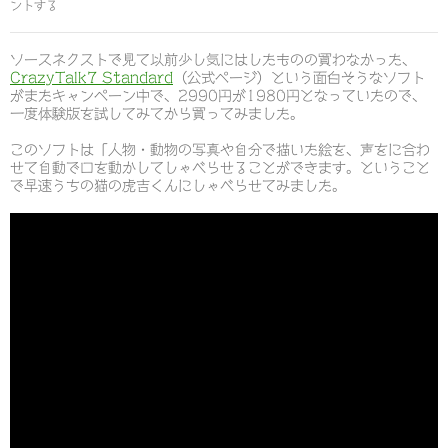
ントする
ソースネクストで見て以前少し気にはしたものの買わなかった、
CrazyTalk7 Standard
（公式ページ）という面白そうなソフト
がまたキャンペーン中で、2990円が1980円となっていたので、
一度体験版を試してみてから買ってみました。
このソフトは「人物・動物の写真や自分で描いた絵を、声をに合わ
せて自動で口を動かしてしゃべらせることができます。ということ
で早速うちの猫の虎吉くんにしゃべらせてみました。