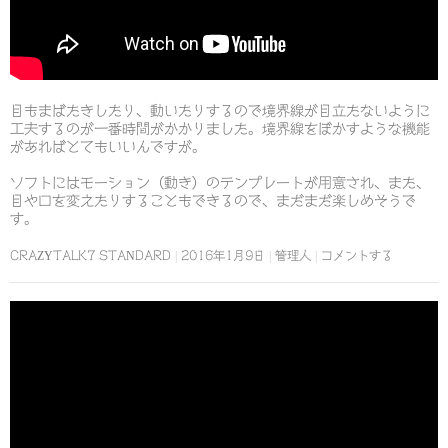
目もまばたきしたり、動いたりするので境界線が目立たないように
工夫するのが一番時間がかかりました。境界線をぼかすような機能
があればとてもいいんですが。
ソフトにはモーション（動き）のテンプレートが用意され、また、
目や口を変えたりすることもできるので、まだまだ楽しめそうで
す。
CRAZYTALK7 STANDARD
2016年1月9日
管理人
コメントする