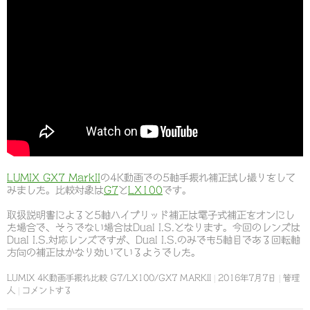
LUMIX GX7 MarkII
の4K動画での5軸手振れ補正試し撮りをして
みました。比較対象は
G7
と
LX100
です。
取扱説明書によると5軸ハイブリッド補正は電子式補正をオンにし
た場合で、そうでない場合はDual I.S.となります。今回のレンズは
Dual I.S.対応レンズですが、Dual I.S.のみでも5軸目である回転軸
方向の補正はかなり効いているようでした。
LUMIX 4K動画手振れ比較 G7/LX100/GX7 MARKII
2016年7月7日
管理
人
コメントする