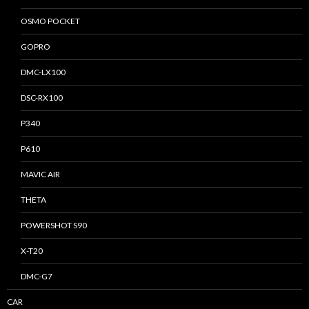
OSMO POCKET
GOPRO
DMC-LX100
DSC-RX100
P340
P610
MAVIC AIR
THETA
POWERSHOT S90
X-T20
DMC-G7
CAR