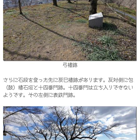
弓櫓跡
さらに石段を登った先に辰巳櫓跡があります。反対側に包
（鼓）櫓石垣と十四番門跡。十四番門は立ち入りできない
ようです。その左側に表鉄門跡。