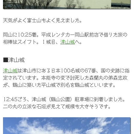
天気がよく富士山もよく見えました。
岡山に10:25着。平成レンタカー岡山駅前店で借りた旅の
相棒はスイフト。１城目、
津山城
へ。
■津山城
津山城
は津山市にある日本100名城の67番、国の史跡に指
定されています。本能寺の変で討死した森蘭丸の弟森忠政
が、鶴山に築いた平山城で別名を鶴山城といいます。
12:45ごろ、津山城（鶴山公園）駐車場に到着しました。
二の丸の立派な石垣が見えて規模も大きそうです。