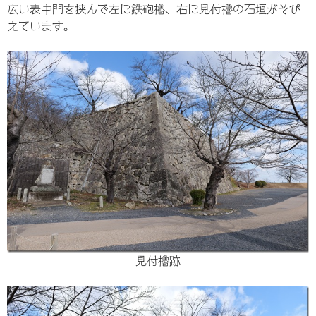
広い表中門を挟んで左に鉄砲櫓、右に見付櫓の石垣がそび
えています。
見付櫓跡