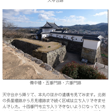
天守台跡
備中櫓・五番門跡・六番門跡
天守台から降りて、本丸のほかの遺構も見てみます。北側
の長屋櫓跡から月見櫓跡まで続く区域は立ち入りできませ
んでした。十四番門も立ち入りできないようになっていた