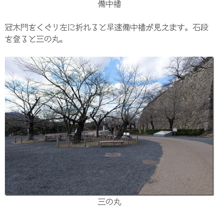
備中櫓
冠木門をくぐり左に折れると早速備中櫓が見えます。石段
を登ると三の丸。
三の丸