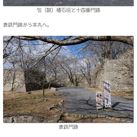
包（鼓）櫓石垣と十四番門跡
表鉄門跡から本丸へ。
表鉄門跡