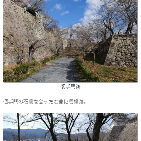
切手門跡
切手門の石段を登った右側に弓櫓跡。