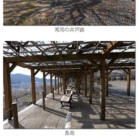
常用の井戸跡
長局