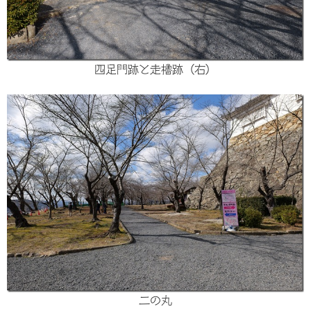
四足門跡と走櫓跡（右）
二の丸