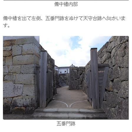
備中櫓内部
備中櫓を出て左側、五番門跡をぬけて天守台跡へ向かいま
す。
五番門跡