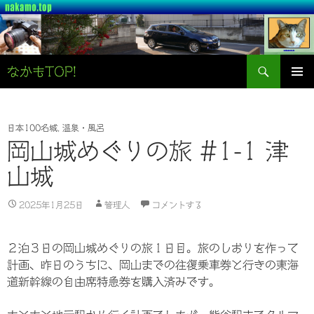
検
なかもTOP!
索
コ
メインメ
ン
ニュー
テ
ン
日本100名城
,
温泉・風呂
ツ
岡山城めぐりの旅 #1-1 津
へ
山城
ス
キ
ッ
2025年1月25日
管理人
コメントする
プ
２泊３日の岡山城めぐりの旅１日目。旅のしおりを作って
計画、昨日のうちに、岡山までの往復乗車券と行きの東海
道新幹線の自由席特急券を購入済みです。