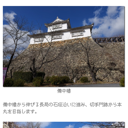
備中櫓
備中櫓から伸びる長局の石垣沿いに進み、切手門跡から本
丸を目指します。