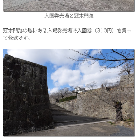
入園券売場と冠木門跡
冠木門跡の脇にある入場券売場で入園券（310円）を買っ
て登城です。