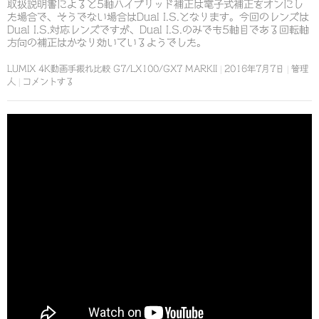
取扱説明書によると5軸ハイブリッド補正は電子式補正をオンにし
た場合で、そうでない場合はDual I.S.となります。今回のレンズは
Dual I.S.対応レンズですが、Dual I.S.のみでも5軸目である回転軸
方向の補正はかなり効いているようでした。
LUMIX 4K動画手振れ比較 G7/LX100/GX7 MARKII
2016年7月7日
管理
人
コメントする