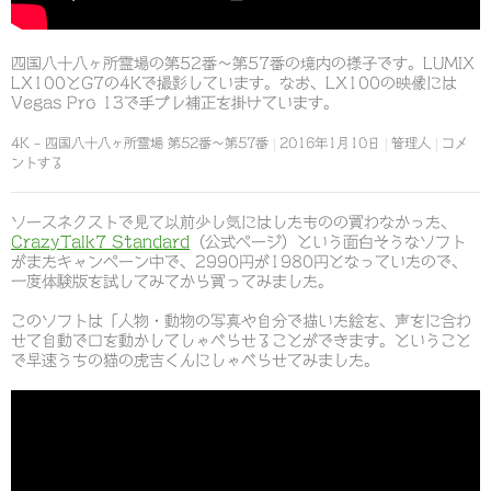
四国八十八ヶ所霊場の第52番～第57番の境内の様子です。LUMIX
LX100とG7の4Kで撮影しています。なお、LX100の映像には
Vegas Pro 13で手ブレ補正を掛けています。
4K – 四国八十八ヶ所霊場 第52番～第57番
2016年1月10日
管理人
コメ
ントする
ソースネクストで見て以前少し気にはしたものの買わなかった、
CrazyTalk7 Standard
（公式ページ）という面白そうなソフト
がまたキャンペーン中で、2990円が1980円となっていたので、
一度体験版を試してみてから買ってみました。
このソフトは「人物・動物の写真や自分で描いた絵を、声をに合わ
せて自動で口を動かしてしゃべらせることができます。ということ
で早速うちの猫の虎吉くんにしゃべらせてみました。