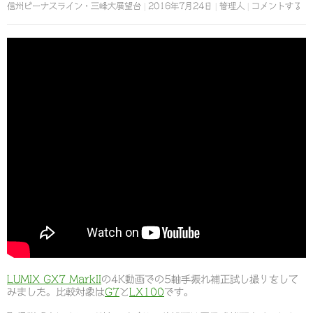
信州ビーナスライン・三峰大展望台
2016年7月24日
管理人
コメントする
LUMIX GX7 MarkII
の4K動画での5軸手振れ補正試し撮りをして
みました。比較対象は
G7
と
LX100
です。