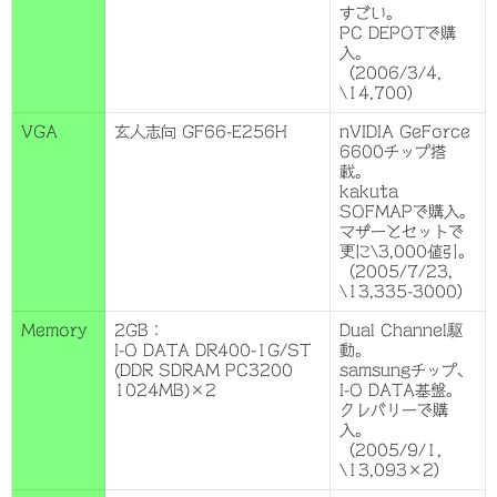
すごい。
PC DEPOTで購
入。
（2006/3/4,
\14,700）
VGA
玄人志向 GF66-E256H
nVIDIA GeForce
6600チップ搭
載。
kakuta
SOFMAPで購入。
マザーとセットで
更に\3,000値引。
（2005/7/23,
\13,335-3000）
Memory
2GB：
Dual Channel駆
I-O DATA DR400-1G/ST
動。
(DDR SDRAM PC3200
samsungチップ、
1024MB)×2
I-O DATA基盤。
クレバリーで購
入。
（2005/9/1,
\13,093×2）