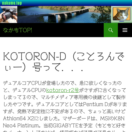
検
なかもTOP!
索
コ
メインメ
ン
ニュー
テ
ン
KOTORON-D（ことろんで
ツ
ぃー）号って．．．
へ
ス
キ
デュアルコアCPUが登場したので、急に欲しくなったの
ッ
と、デュアルCPUの
kotoron-r2号
がさすがに古くなって
プ
しまってるので、マルチメディア専用機の後継として製作
したやつです。デュアルコアとしてはPentium Dがありま
すが、発熱で安定性に不安があるので、ちょっと高いけど
Athlon64 X2にしました。マザーボードは、MSIのK8N
Neo4 Platinum。当初GIGABYTEを予定（もともと好き