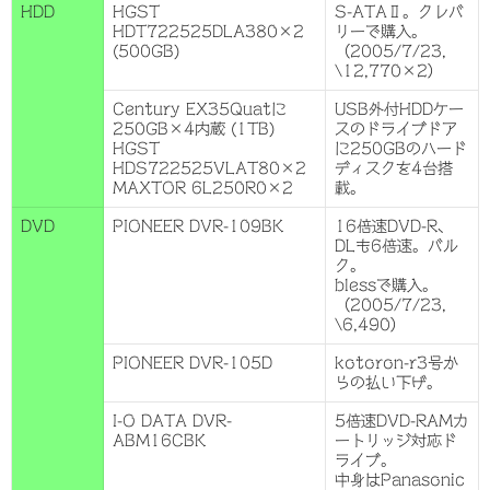
HDD
HGST
S-ATAⅡ。クレバ
HDT722525DLA380×2
リーで購入。
(500GB)
（2005/7/23,
\12,770×2）
Century EX35Quatに
USB外付HDDケー
250GB×4内蔵 (1TB)
スのドライブドア
HGST
に250GBのハード
HDS722525VLAT80×2
ディスクを4台搭
MAXTOR 6L250R0×2
載。
DVD
PIONEER DVR-109BK
16倍速DVD-R、
DLも6倍速。バル
ク。
blessで購入。
（2005/7/23,
\6,490）
PIONEER DVR-105D
kotoron-r3号か
らの払い下げ。
I-O DATA DVR-
5倍速DVD-RAMカ
ABM16CBK
ートリッジ対応ド
ライブ。
中身はPanasonic