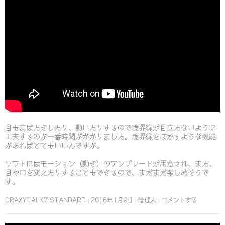
目もまばたきしたり、動いたりするので境界線が目立たないように
工夫するのが一番時間がかかりました。境界線をぼかすような機能
があればとてもいいんですが。
ソフトにはモーション（動き）のテンプレートが用意され、また、
目や口を変えたりすることもできるので、まだまだ楽しめそうで
す。
CRAZYTALK7 STANDARD
2016年1月9日
管理人
コメントする