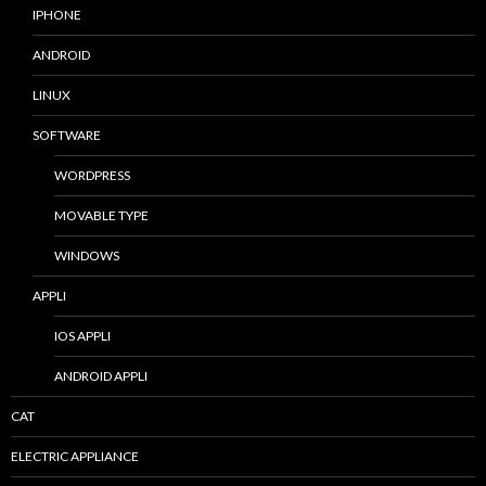
IPHONE
ANDROID
LINUX
SOFTWARE
WORDPRESS
MOVABLE TYPE
WINDOWS
APPLI
IOS APPLI
ANDROID APPLI
CAT
ELECTRIC APPLIANCE