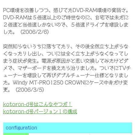
PC環境を改善しつつ、感じてたDVD-RAM環境の貧弱さ。
DVD-RAMは５倍速以上のご時世なのに、自宅では未だに
２倍速と当倍速しかないので、５倍速ドライブを増設しま
した。（2006/2/6）
突然知らないうちに落ちてたり、その後全然立ち上がらな
くなったりし出し、ついには全く立ち上がらなくなってし
まう症状が発生。電源が原因かと思い交換してみたけどダ
メで、マザーボードを換えたら治りました。ついでにTVチ
ューナーを増設して再びダブルチューナー仕様となりまし
た。Windy MT-PRO1250 CROWNにケース中身だけ変
更。（2006/3/5）
kotoron-d号はこんなやつだ！
kotoron-d号バージョン１の構成
configuration