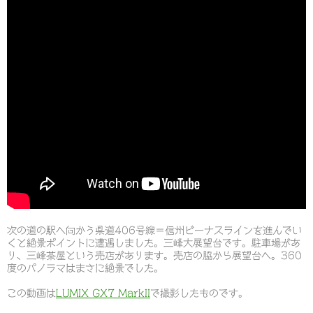
次の道の駅へ向かう県道406号線＝信州ビーナスラインを進んでい
くと絶景ポイントに遭遇しました。三峰大展望台です。駐車場があ
り、三峰茶屋という売店があります。売店の脇から展望台へ。360
度のパノラマはまさに絶景でした。
この動画は
LUMIX GX7 MarkII
で撮影したものです。