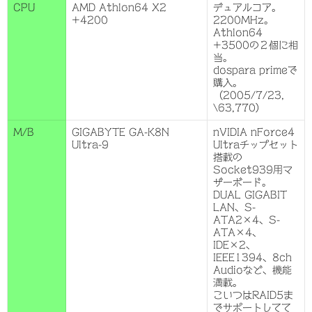
CPU
AMD Athlon64 X2
デュアルコア。
+4200
2200MHz。
Athlon64
+3500の２個に相
当。
dospara primeで
購入。
（2005/7/23,
\63,770）
M/B
GIGABYTE GA-K8N
nVIDIA nForce4
Ultra-9
Ultraチップセット
搭載の
Socket939用マ
ザーボード。
DUAL GIGABIT
LAN、S-
ATA2×4、S-
ATA×4、
IDE×2、
IEEE1394、8ch
Audioなど、機能
満載。
こいつはRAID5ま
でサポートしてて