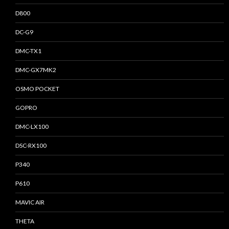
D800
DC-G9
DMC-TX1
DMC-GX7MK2
OSMO POCKET
GOPRO
DMC-LX100
DSC-RX100
P340
P610
MAVIC AIR
THETA