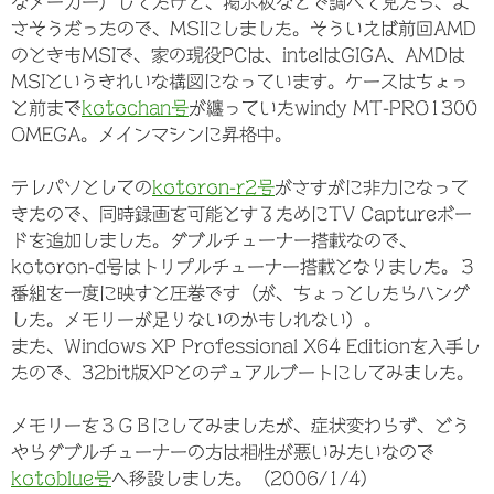
なメーカー）してたけど、掲示板などで調べて見たら、よ
さそうだったので、MSIにしました。そういえば前回AMD
のときもMSIで、家の現役PCは、intelはGIGA、AMDは
MSIというきれいな構図になっています。ケースはちょっ
と前まで
kotochan号
が纏っていたwindy MT-PRO1300
OMEGA。メインマシンに昇格中。
テレパソとしての
kotoron-r2号
がさすがに非力になって
きたので、同時録画を可能とするためにTV Captureボー
ドを追加しました。ダブルチューナー搭載なので、
kotoron-d号はトリプルチューナー搭載となりました。３
番組を一度に映すと圧巻です（が、ちょっとしたらハング
した。メモリーが足りないのかもしれない）。
また、Windows XP Professional X64 Editionを入手し
たので、32bit版XPとのデュアルブートにしてみました。
メモリーを３ＧＢにしてみましたが、症状変わらず、どう
やらダブルチューナーの方は相性が悪いみたいなので
kotoblue号
へ移設しました。（2006/1/4）