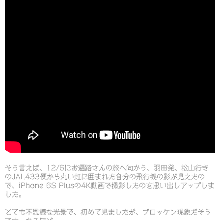
そう言えば、12/6にお遍路さんの旅へ向かう、羽田発、松山行き
のJAL433便から丸い虹に囲まれた自分の飛行機の影が見えたの
で、iPhone 6S Plusの4K動画で撮影したのを思い出しアップしま
した。
とても不思議な光景で、初めて見ましたが、ブロッケン現象だそう