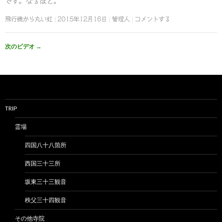
です。なるほど。
飛行機から丸い虹
2015年12月16日
管理人
コメントする
次のビデオ
→
TRIP
霊場
四国八十八箇所
西国三十三所
坂東三十三観音
秩父三十四観音
その他寺院