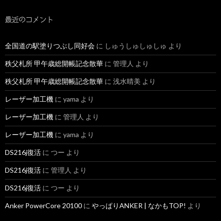
最近のコメント
全国道の駅塗りつぶし同好会
に
しゅうしゅしゅしゅ
より
秩父札所 甲午歳総開帳記念散華
に
管理人
より
秩父札所 甲午歳総開帳記念散華
に
浅水晴美
より
レーザー加工機
に
yama
より
レーザー加工機
に
管理人
より
レーザー加工機
に
yama
より
DS216j復活
に
つー
より
DS216j復活
に
管理人
より
DS216j復活
に
つー
より
Anker PowerCore 20100
に
やっぱりANKER | なかもTOP!
より