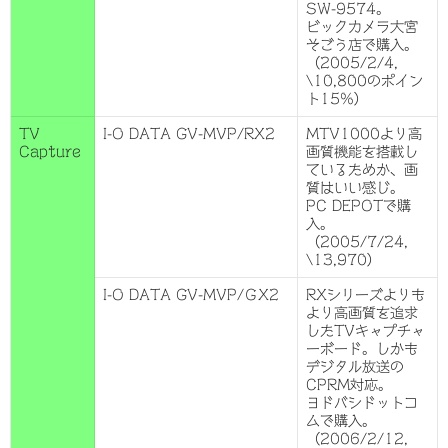
SW-9574。
ビックカメラ大宮
そごう店で購入。
（2005/2/4,
\10,800のポイン
ト15%）
TV
I-O DATA GV-MVP/RX2
MTV1000より高
Capture
画質機能を搭載し
ているためか、画
質はいい感じ。
PC DEPOTで購
入。
（2005/7/24,
\13,970）
I-O DATA GV-MVP/ＧX2
RXシリーズよりも
より高画質を追求
したTVキャプチャ
ーボード。しかも
デジタル放送の
CPRM対応。
ヨドバシドットコ
ムで購入。
（2006/2/12,