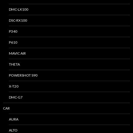
DMC-LX100
DSC-RX100
P340
P610
MAVIC AIR
THETA
POWERSHOT S90
X-T20
DMC-G7
CAR
AURA
ALTO