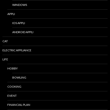
WINDOWS
APPLI
IOS APPLI
ANDROID APPLI
CAT
ELECTRIC APPLIANCE
LIFE
HOBBY
BOWLING
COOKING
EVENT
FINANCIAL PLAN