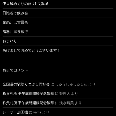
伊豆城めぐりの旅 #1 長浜城
日比谷で飲み会
鬼怒川は雪景色
鬼怒川温泉旅行
おまいり
あけましておめでとうございます！
最近のコメント
全国道の駅塗りつぶし同好会
に
しゅうしゅしゅしゅ
より
秩父札所 甲午歳総開帳記念散華
に
管理人
より
秩父札所 甲午歳総開帳記念散華
に
浅水晴美
より
レーザー加工機
に
yama
より