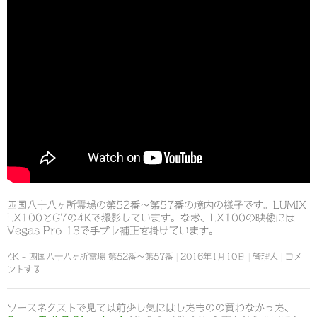
四国八十八ヶ所霊場の第52番～第57番の境内の様子です。LUMIX
LX100とG7の4Kで撮影しています。なお、LX100の映像には
Vegas Pro 13で手ブレ補正を掛けています。
4K – 四国八十八ヶ所霊場 第52番～第57番
2016年1月10日
管理人
コメ
ントする
ソースネクストで見て以前少し気にはしたものの買わなかった、