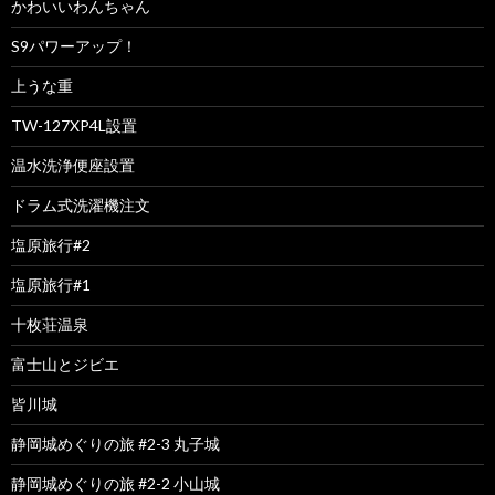
かわいいわんちゃん
S9パワーアップ！
上うな重
TW-127XP4L設置
温水洗浄便座設置
ドラム式洗濯機注文
塩原旅行#2
塩原旅行#1
十枚荘温泉
富士山とジビエ
皆川城
静岡城めぐりの旅 #2-3 丸子城
静岡城めぐりの旅 #2-2 小山城