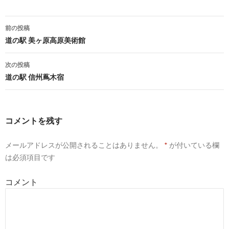
前の投稿
道の駅 美ヶ原高原美術館
投
稿
次の投稿
ナ
道の駅 信州蔦木宿
ビ
ゲ
コメントを残す
ー
メールアドレスが公開されることはありません。
*
が付いている欄
シ
は必須項目です
ョ
コメント
ン