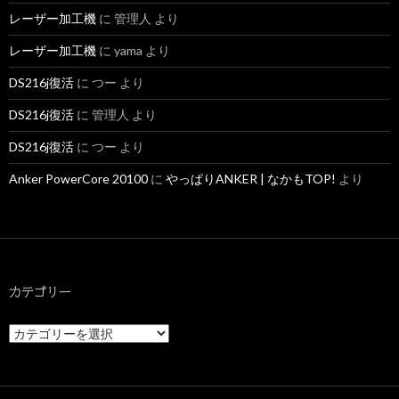
レーザー加工機
に
管理人
より
レーザー加工機
に
yama
より
DS216j復活
に
つー
より
DS216j復活
に
管理人
より
DS216j復活
に
つー
より
Anker PowerCore 20100
に
やっぱりANKER | なかもTOP!
より
カテゴリー
カ
テ
ゴ
リ
ー