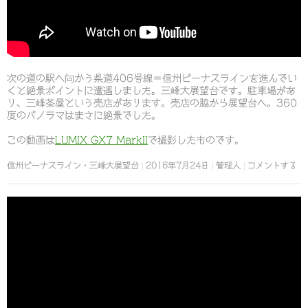
次の道の駅へ向かう県道406号線＝信州ビーナスラインを進んでい
くと絶景ポイントに遭遇しました。三峰大展望台です。駐車場があ
り、三峰茶屋という売店があります。売店の脇から展望台へ。360
度のパノラマはまさに絶景でした。
この動画は
LUMIX GX7 MarkII
で撮影したものです。
信州ビーナスライン・三峰大展望台
2016年7月24日
管理人
コメントする