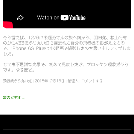
そう言えば、12/6にお遍路さんの旅へ向かう、羽田発、松山行き
のJAL433便から丸い虹に囲まれた自分の飛行機の影が見えたの
で、iPhone 6S Plusの4K動画で撮影したのを思い出しアップしま
した。
とても不思議な光景で、初めて見ましたが、ブロッケン現象だそう
です。なるほど。
飛行機から丸い虹
2015年12月16日
管理人
コメントする
次のビデオ
→