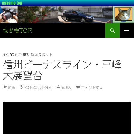
検
なかもTOP!
索
コ
メインメ
ン
ニュー
テ
ン
4K
,
YOUTUBE
,
観光スポット
ツ
信州ビーナスライン・三峰
へ
大展望台
ス
キ
ッ
動画
2016年7月24日
管理人
コメントする
プ