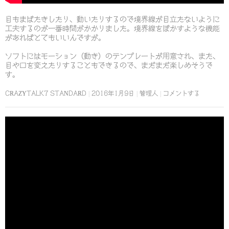
目もまばたきしたり、動いたりするので境界線が目立たないように
工夫するのが一番時間がかかりました。境界線をぼかすような機能
があればとてもいいんですが。
ソフトにはモーション（動き）のテンプレートが用意され、また、
目や口を変えたりすることもできるので、まだまだ楽しめそうで
す。
CRAZYTALK7 STANDARD
2016年1月9日
管理人
コメントする