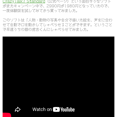
CrazyTalk7 Standard
（公式ページ）という面白そうなソフト
がまたキャンペーン中で、2990円が1980円となっていたので、
一度体験版を試してみてから買ってみました。
このソフトは「人物・動物の写真や自分で描いた絵を、声をに合わ
せて自動で口を動かしてしゃべらせることができます。ということ
で早速うちの猫の虎吉くんにしゃべらせてみました。