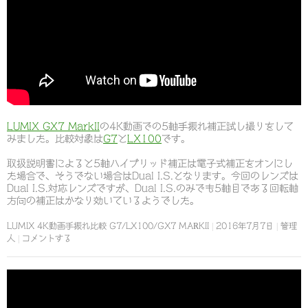
LUMIX GX7 MarkII
の4K動画での5軸手振れ補正試し撮りをして
みました。比較対象は
G7
と
LX100
です。
取扱説明書によると5軸ハイブリッド補正は電子式補正をオンにし
た場合で、そうでない場合はDual I.S.となります。今回のレンズは
Dual I.S.対応レンズですが、Dual I.S.のみでも5軸目である回転軸
方向の補正はかなり効いているようでした。
LUMIX 4K動画手振れ比較 G7/LX100/GX7 MARKII
2016年7月7日
管理
人
コメントする