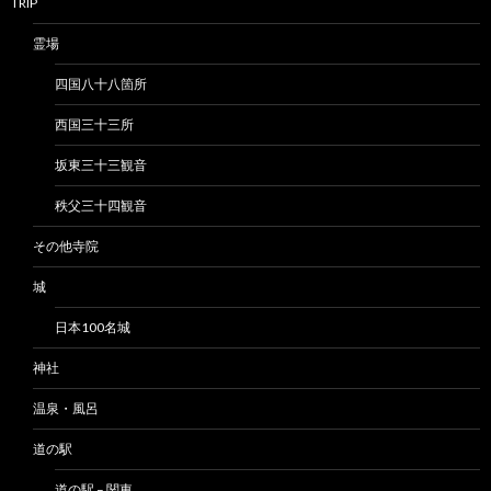
TRIP
霊場
四国八十八箇所
西国三十三所
坂東三十三観音
秩父三十四観音
その他寺院
城
日本100名城
神社
温泉・風呂
道の駅
道の駅 – 関東