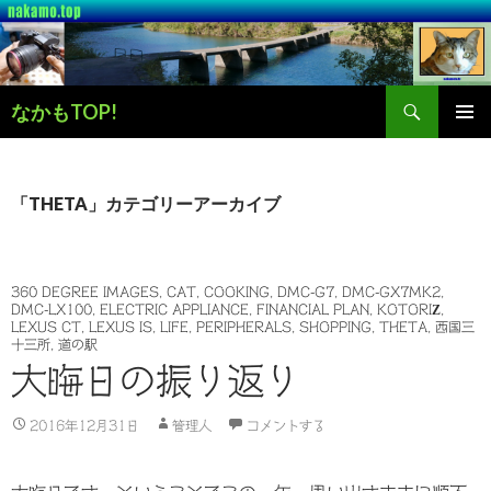
検
なかもTOP!
索
コ
メインメ
ン
ニュー
テ
ン
「THETA」カテゴリーアーカイブ
ツ
へ
ス
キ
360 DEGREE IMAGES
,
CAT
,
COOKING
,
DMC-G7
,
DMC-GX7MK2
,
DMC-LX100
,
ELECTRIC APPLIANCE
,
FINANCIAL PLAN
,
KOTORIZ
,
ッ
LEXUS CT
,
LEXUS IS
,
LIFE
,
PERIPHERALS
,
SHOPPING
,
THETA
,
西国三
プ
十三所
,
道の駅
大晦日の振り返り
2016年12月31日
管理人
コメントする