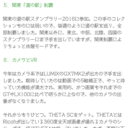
５．関東「道の駅」制覇
関東の道の駅スタンプラリー2016に参加。この手のコレク
ションものには弱いので、毎週のように道の駅を巡り、全
部制覇しました。関東以外に、東北、中部、北陸、四国の
スタンプラリーにまで手を出していますが、関東制覇によ
りちょっと休憩モードです。
６．カメラとVR
今年はカメラ系ではLUMIXのGX7MK2が出たので手を出
しました。期待していたのは動画での5軸補正で、やっと待
っていた機能が満たされ、実用的、かつ画質もそれまでの
G7やLX100に比べて明らかに上なので、他のカメラの出
番がなくなりました。
それからもうひとつ。THETA SCをゲット。THETAとは
Ricohが出している360度全天球画像が撮れるカメラのシ