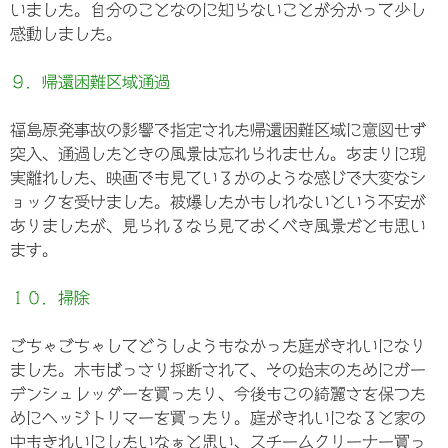
いました。自分のことなのに知らないことが分かって少し
感動しました。
９．帰還困難区域通過
福島原発事故の影響で指定された帰還困難区域に意図せず
突入、通過したときの風景は忘れられません。あまりに現
実離れした、映画でも見ているかのような感じで大変なシ
ョックを受けました。被爆したかもしれないという不安が
ありましたが、見られるなら見ておくべき風景だとも思い
ます。
１０．掃除
ごちゃごちゃしてどうしようもなかった庭がきれいになり
ました。木もばっさり採断されて、その始末のためにガー
デンシュレッダーを買ったり、今後もこの綺麗さを保つた
めにヘッジトリマーを買ったり。庭がきれいになると家の
中もきれいにしたいなぁと思い、スチームクリーナー買っ