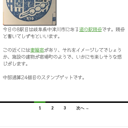
今日の8駅目は岐阜県中津川市にある
道の駅賤母
です。賤母
と書いてしずもといいます。
この近くには
妻籠宿
があり、それをイメージしてでしょう
か、施設の建物が宿場町のようで、いかにも楽しそうな感
じがします。
中部通算24個目のスタンプゲットです。
1
2
3
次へ →
投