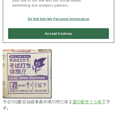
今日の9駅目は岐阜県中津川市にある
道の駅きりら坂下
で
す。