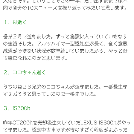
大晦日です。ということでこの一年、思い出すままに順不
同で自分の10大ニュースを振り返ってみたいと思います。
１．母逝く
母が２月に逝きました。ずっと施設に入っていていきなり
の連絡でした。アルツハイマー型認知症が長く、全く意思
疎通ができない状況が数年続いていましたから、やっと母
も楽になれたのかと思います。
２．ココちゃん逝く
うちのねこ３兄弟のココちゃんが逝きました。一番長生き
するだろうと思っていたのに一番先でした。
３．IS300h
昨年CT200hを売却後注文していたLEXUS IS300hがやっ
てきました。認定中古車ですがものすごく程度がよかった