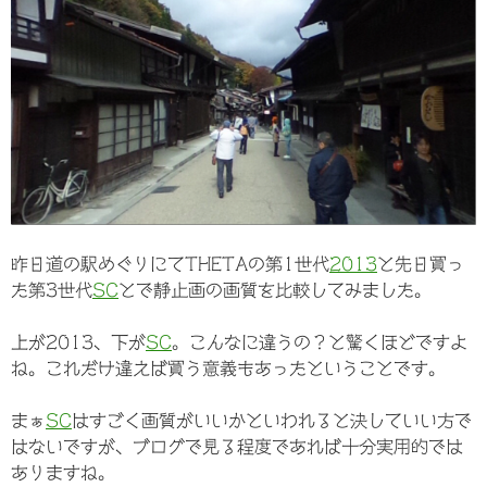
昨日道の駅めぐりにてTHETAの第1世代
2013
と先日買っ
た第3世代
SC
とで静止画の画質を比較してみました。
上が2013、下が
SC
。こんなに違うの？と驚くほどですよ
ね。これだけ違えば買う意義もあったということです。
まぁ
SC
はすごく画質がいいかといわれると決していい方で
はないですが、ブログで見る程度であれば十分実用的では
ありますね。