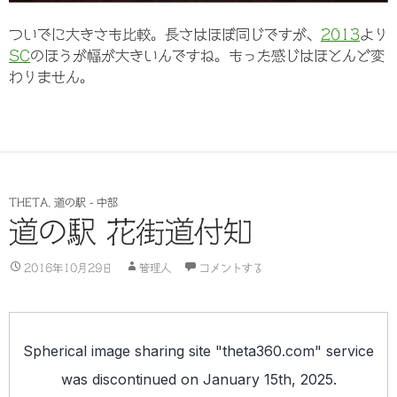
ついでに大きさも比較。長さはほぼ同じですが、
2013
より
SC
のほうが幅が大きいんですね。もった感じはほとんど変
わりません。
THETA
,
道の駅 - 中部
道の駅 花街道付知
2016年10月29日
管理人
コメントする