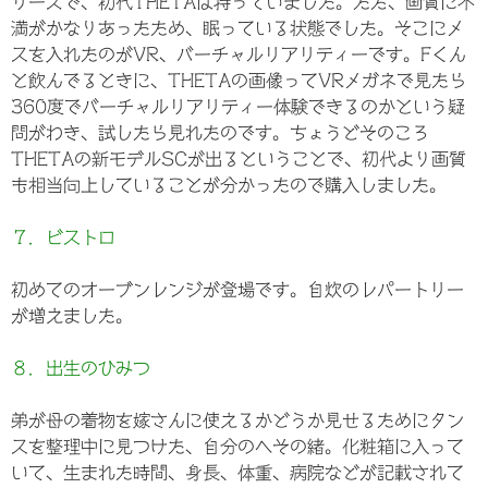
リーズで、初代THETAは持っていました。ただ、画質に不
満がかなりあったため、眠っている状態でした。そこにメ
スを入れたのがVR、バーチャルリアリティーです。Fくん
と飲んでるときに、THETAの画像ってVRメガネで見たら
360度でバーチャルリアリティー体験できるのかという疑
問がわき、試したら見れたのです。ちょうどそのころ
THETAの新モデルSCが出るということで、初代より画質
も相当向上していることが分かったので購入しました。
７．ビストロ
初めてのオーブンレンジが登場です。自炊のレパートリー
が増えました。
８．出生のひみつ
弟が母の着物を嫁さんに使えるかどうか見せるためにタン
スを整理中に見つけた、自分のへその緒。化粧箱に入って
いて、生まれた時間、身長、体重、病院などが記載されて