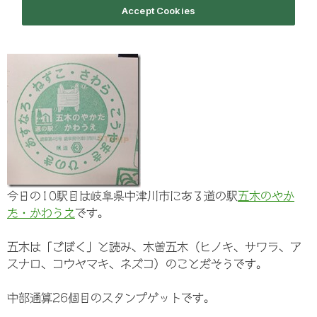
今日の10駅目は岐阜県中津川市にある道の駅
五木のやか
た・かわうえ
です。
五木は「ごぼく」と読み、木曽五木（ヒノキ、サワラ、ア
スナロ、コウヤマキ、ネズコ）のことだそうです。
中部通算26個目のスタンプゲットです。