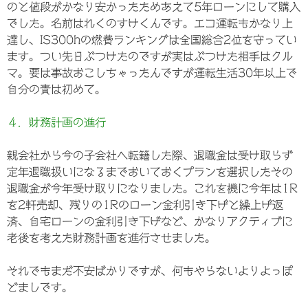
のと値段がかなり安かったためあえて5年ローンにして購入
でした。名前はれくのすけくんです。エコ運転もかなり上
達し、IS300hの燃費ランキングは全国総合2位を守ってい
ます。つい先日ぶつけたのですが実はぶつけた相手はクル
マ。要は事故おこしちゃったんですが運転生活30年以上で
自分の責は初めて。
４．財務計画の進行
親会社から今の子会社へ転籍した際、退職金は受け取らず
定年退職扱いになるまでおいておくプランを選択したその
退職金が今年受け取りになりました。これを機に今年は1R
を2軒売却、残りの1Rのローン金利引き下げと繰上げ返
済、自宅ローンの金利引き下げなど、かなりアクティブに
老後を考えた財務計画を進行させました。
それでもまだ不安ばかりですが、何もやらないよりよっぽ
どましです。