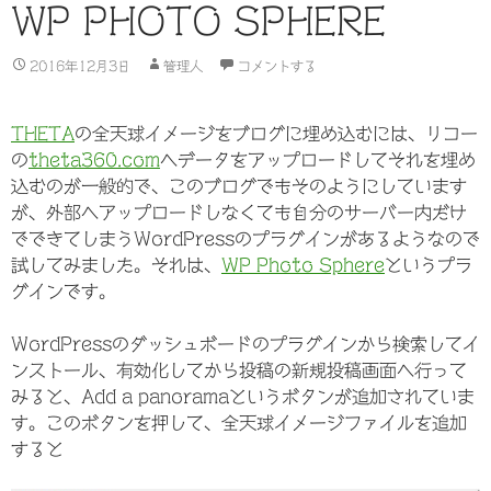
WP PHOTO SPHERE
2016年12月3日
管理人
コメントする
THETA
の全天球イメージをブログに埋め込むには、リコー
の
theta360.com
へデータをアップロードしてそれを埋め
込むのが一般的で、このブログでもそのようにしています
が、外部へアップロードしなくても自分のサーバー内だけ
でできてしまうWordPressのプラグインがあるようなので
試してみました。それは、
WP Photo Sphere
というプラ
グインです。
WordPressのダッシュボードのプラグインから検索してイ
ンストール、有効化してから投稿の新規投稿画面へ行って
みると、Add a panoramaというボタンが追加されていま
す。このボタンを押して、全天球イメージファイルを追加
すると