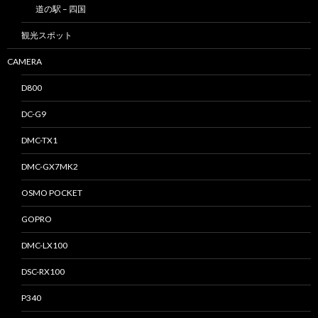
道の駅 – 四国
観光スポット
CAMERA
D800
DC-G9
DMC-TX1
DMC-GX7MK2
OSMO POCKET
GOPRO
DMC-LX100
DSC-RX100
P340