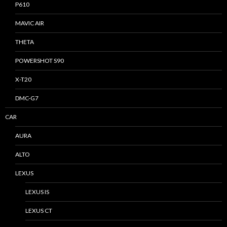
P610
MAVIC AIR
THETA
POWERSHOT S90
X-T20
DMC-G7
CAR
AURA
ALTO
LEXUS
LEXUS IS
LEXUS CT