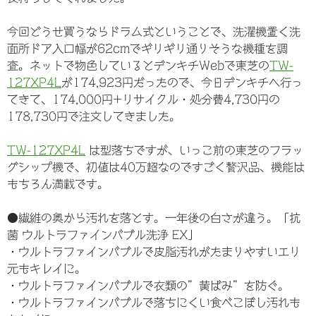
今回どうせ買うならドラム式ということで、洗濯機置く洗
面所ドア入口幅が62cmでギリギリ通りそうな機種を調
査。ネットで物色しているとデンキチWebで東芝の
TW-
127XP4L
が174,923円だったので、今日デンキチへ行っ
てきて、174,000円+リサイクル・処分費4,730円の
178,730円で注文してきました。
TW-127XP4L
は型落ちですが、いっこ前の東芝のフラッ
グシップ機で、初値は40万超なのですごく贅沢品、機能は
もちろん満載です。
●繊維の奥から汚れを落とす。一年後の白さが違う。「抗
菌 ウルトラファインバブル洗浄 EX」
・ウルトラファインバブルで皮脂汚れがたまりやすいエリ
元もキレイに。
・ウルトラファインバブルで衣類の”黄ばみ”を防ぐ。
・ウルトラファインバブルで落ちにくい食べこぼし汚れも