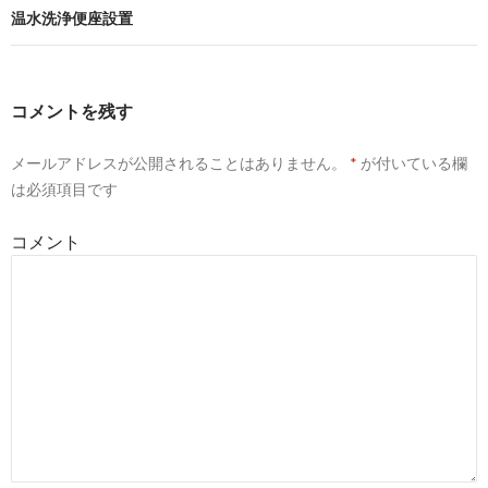
ナ
温水洗浄便座設置
ビ
ゲ
コメントを残す
ー
メールアドレスが公開されることはありません。
*
が付いている欄
シ
は必須項目です
ョ
コメント
ン