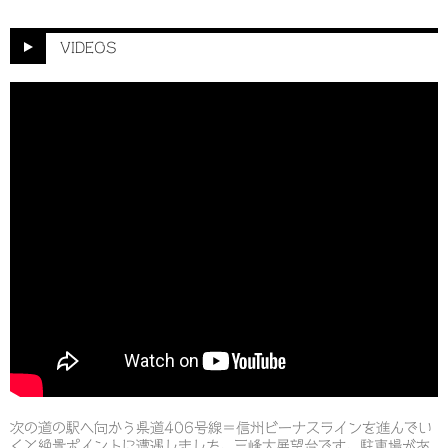
カ
イ
ブ
VIDEOS
次の道の駅へ向かう県道406号線＝信州ビーナスラインを進んでい
くと絶景ポイントに遭遇しました。三峰大展望台です。駐車場があ