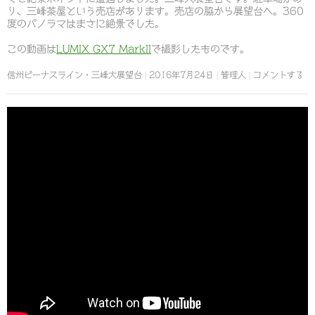
り、三峰茶屋という売店があります。売店の脇から展望台へ。360
度のパノラマはまさに絶景でした。
この動画は
LUMIX GX7 MarkII
で撮影したものです。
信州ビーナスライン・三峰大展望台
2016年7月24日
管理人
コメントする