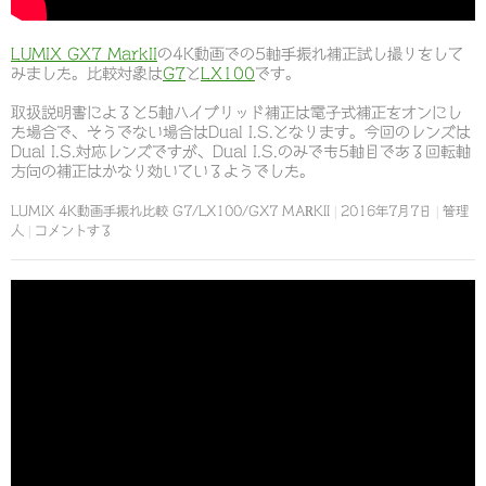
LUMIX GX7 MarkII
の4K動画での5軸手振れ補正試し撮りをして
みました。比較対象は
G7
と
LX100
です。
取扱説明書によると5軸ハイブリッド補正は電子式補正をオンにし
た場合で、そうでない場合はDual I.S.となります。今回のレンズは
Dual I.S.対応レンズですが、Dual I.S.のみでも5軸目である回転軸
方向の補正はかなり効いているようでした。
LUMIX 4K動画手振れ比較 G7/LX100/GX7 MARKII
2016年7月7日
管理
人
コメントする