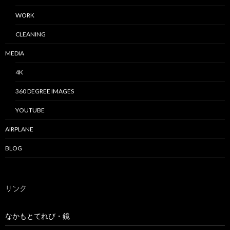
WORK
CLEANING
MEDIA
4K
360 DEGREE IMAGES
YOUTUBE
AIRPLANE
BLOG
リンク
なかもとてれび・鏡