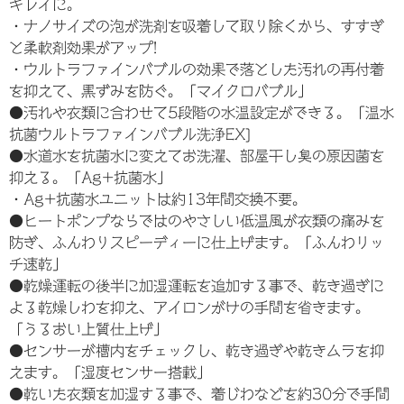
キレイに。
・ナノサイズの泡が洗剤を吸着して取り除くから、すすぎ
と柔軟剤効果がアップ!
・ウルトラファインバブルの効果で落とした汚れの再付着
を抑えて、黒ずみを防ぐ。「マイクロバブル」
●汚れや衣類に合わせて5段階の水温設定ができる。「温水
抗菌ウルトラファインバブル洗浄EX]
●水道水を抗菌水に変えてお洗濯、部屋干し臭の原因菌を
抑える。「Ag+抗菌水」
・Ag+抗菌水ユニットは約13年間交換不要。
●ヒートポンプならではのやさしい低温風が衣類の痛みを
防ぎ、ふんわりスピーディーに仕上げます。「ふんわリッ
チ速乾」
●乾燥運転の後半に加湿運転を追加する事で、乾き過ぎに
よる乾燥しわを抑え、アイロンがけの手間を省きます。
「うるおい上質仕上げ」
●センサーが槽内をチェックし、乾き過ぎや乾きムラを抑
えます。「湿度センサー搭載」
●乾いた衣類を加湿する事で、着じわなどを約30分で手間