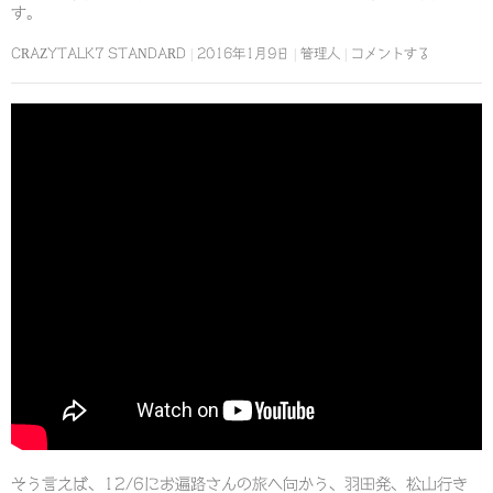
す。
CRAZYTALK7 STANDARD
2016年1月9日
管理人
コメントする
そう言えば、12/6にお遍路さんの旅へ向かう、羽田発、松山行き