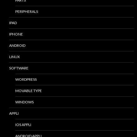
PARTS
PERIPHERALS
IPAD
IPHONE
ANDROID
LINUX
SOFTWARE
WORDPRESS
MOVABLE TYPE
WINDOWS
APPLI
IOS APPLI
ANDROID APPLI