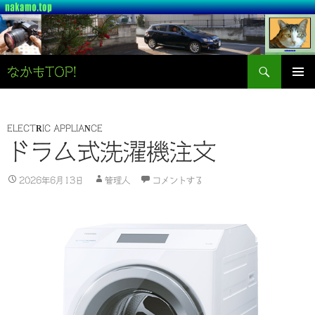
検
なかもTOP!
索
コ
メインメ
ン
ニュー
テ
ン
ELECTRIC APPLIANCE
ツ
ドラム式洗濯機注文
へ
ス
2026年6月13日
管理人
コメントする
キ
ッ
プ