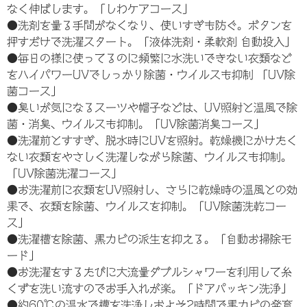
なく伸ばします。「しわケアコース」
●洗剤を量る手間がなくなり、使いすぎも防ぐ。ボタンを
押すだけで洗濯スタート。「液体洗剤・柔軟剤 自動投入」
●毎日の様に使ってるのに頻繁に水洗いできない衣類など
をハイパワーUVでしっかり除菌・ウイルスも抑制 「UV除
菌コース」
●臭いが気になるスーツや帽子などは、UV照射と温風で除
菌・消臭、ウイルスも抑制。「UV除菌消臭コース」
●洗濯前とすすぎ、脱水時にUVを照射。乾燥機にかけたく
ない衣類をやさしく洗濯しながら除菌、ウイルスも抑制。
「UV除菌洗濯コース」
●お洗濯前に衣類をUV照射し、さらに乾燥時の温風との効
果で、衣類を除菌、ウイルスを抑制。「UV除菌洗乾コー
ス」
●洗濯槽を除菌、黒カビの派生を抑える。「自動お掃除モ
ード」
●お洗濯をするたびに大流量ダブルシャワーを利用して糸
くずを洗い流すのでお手入れが楽。「ドアパッキン洗浄」
●約60℃の温水で槽を洗浄しおよそ2時間で黒カビの発育