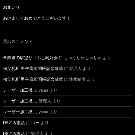
おまいり
あけましておめでとうございます！
最近のコメント
全国道の駅塗りつぶし同好会
に
しゅうしゅしゅしゅ
より
秩父札所 甲午歳総開帳記念散華
に
管理人
より
秩父札所 甲午歳総開帳記念散華
に
浅水晴美
より
レーザー加工機
に
yama
より
レーザー加工機
に
管理人
より
レーザー加工機
に
yama
より
DS216j復活
に
つー
より
DS216j復活
に
管理人
より