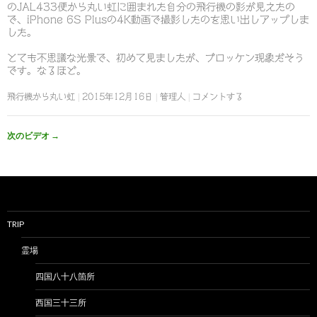
のJAL433便から丸い虹に囲まれた自分の飛行機の影が見えたの
で、iPhone 6S Plusの4K動画で撮影したのを思い出しアップしま
した。
とても不思議な光景で、初めて見ましたが、ブロッケン現象だそう
です。なるほど。
飛行機から丸い虹
2015年12月16日
管理人
コメントする
次のビデオ
→
TRIP
霊場
四国八十八箇所
西国三十三所