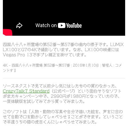
四国八十八ヶ所霊場の第52番～第57番の境内の様子です。LUMIX
LX100とG7の4Kで撮影しています。なお、LX100の映像には
Vegas Pro 13で手ブレ補正を掛けています。
4K – 四国八十八ヶ所霊場 第52番～第57番
2016年1月10日
管理人
コメ
ントする
ソースネクストで見て以前少し気にはしたものの買わなかった、
CrazyTalk7 Standard
（公式ページ）という面白そうなソフト
がまたキャンペーン中で、2990円が1980円となっていたので、
一度体験版を試してみてから買ってみました。
このソフトは「人物・動物の写真や自分で描いた絵を、声をに合わ
せて自動で口を動かしてしゃべらせることができます。ということ
で早速うちの猫の虎吉くんにしゃべらせてみました。