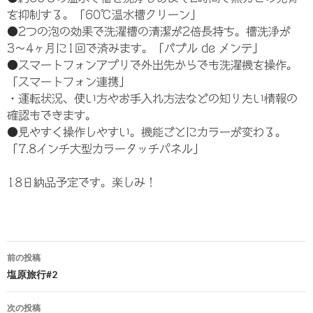
を抑制する。「60℃温水槽クリーン」
●2つの泡の効果で洗濯槽の清潔が2倍長持ち。槽洗浄が
3〜4ヶ月に1回で済みます。「バブル de メンテ」
●スマートフォンアプリで外出先からでも洗濯機を操作。
「スマートフォン連携」
・運転状況、使い方やお手入れ方法などの知りたい情報の
確認もできます。
●見やすく操作しやすい。機能ごとにカラーが変わる。
「7.8インチ大型カラータッチパネル」
18日納品予定です。楽しみ！
前の投稿
塩原旅行#2
投
稿
次の投稿