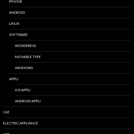
IPHONE
ANDROID
LINUX
SOFTWARE
WORDPRESS
MOVABLE TYPE
WINDOWS
APPLI
IOS APPLI
ANDROID APPLI
CAT
ELECTRIC APPLIANCE