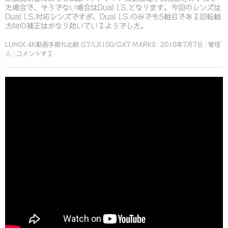
た場合で、そうでない場合はDual I.S.となります。今回のレンズは
Dual I.S.対応レンズですが、Dual I.S.のみでも5軸目である回転軸
方向の補正はかなり効いているようでした。
LUMIX 4K動画手振れ比較 G7/LX100/GX7 MARKII
2016年7月7日
管理
人
コメントする