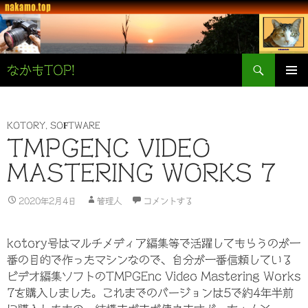
検
なかもTOP!
索
コ
メインメ
ン
ニュー
テ
ン
KOTORY
,
SOFTWARE
ツ
TMPGENC VIDEO
へ
MASTERING WORKS 7
ス
キ
ッ
2020年2月4日
管理人
コメントする
プ
kotory号はマルチメディア編集等で活躍してもらうのが一
番の目的で作ったマシンなので、自分が一番信頼している
ビデオ編集ソフトのTMPGEnc Video Mastering Works
7を購入しました。これまでのバージョンは5で約4年半前