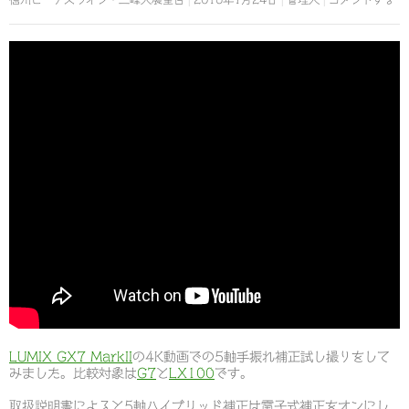
LUMIX GX7 MarkII
の4K動画での5軸手振れ補正試し撮りをして
みました。比較対象は
G7
と
LX100
です。
取扱説明書によると5軸ハイブリッド補正は電子式補正をオンにし