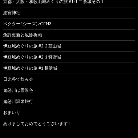
京都・大阪・和歌山城めぐりの旅 #1-1 二条城その１
瀧宮神社
ベクター4シーズンGEN3
免許更新と厄除祈願
伊豆城めぐりの旅 #2-2 韮山城
伊豆城めぐりの旅 #2-1 狩野城
伊豆城めぐりの旅 #1 長浜城
日比谷で飲み会
鬼怒川は雪景色
鬼怒川温泉旅行
おまいり
あけましておめでとうございます！