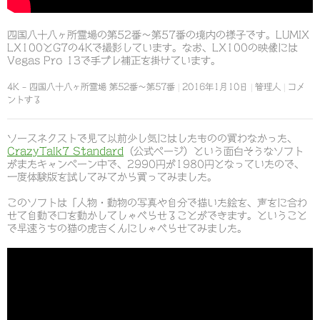
四国八十八ヶ所霊場の第52番～第57番の境内の様子です。LUMIX
LX100とG7の4Kで撮影しています。なお、LX100の映像には
Vegas Pro 13で手ブレ補正を掛けています。
4K – 四国八十八ヶ所霊場 第52番～第57番
2016年1月10日
管理人
コメ
ントする
ソースネクストで見て以前少し気にはしたものの買わなかった、
CrazyTalk7 Standard
（公式ページ）という面白そうなソフト
がまたキャンペーン中で、2990円が1980円となっていたので、
一度体験版を試してみてから買ってみました。
このソフトは「人物・動物の写真や自分で描いた絵を、声をに合わ
せて自動で口を動かしてしゃべらせることができます。ということ
で早速うちの猫の虎吉くんにしゃべらせてみました。