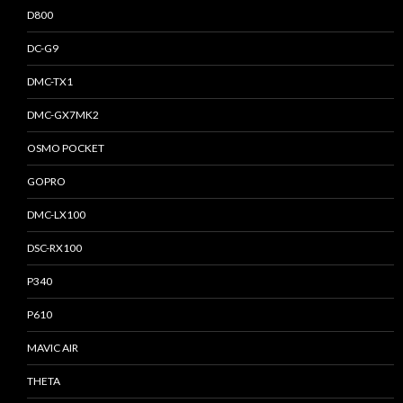
D800
DC-G9
DMC-TX1
DMC-GX7MK2
OSMO POCKET
GOPRO
DMC-LX100
DSC-RX100
P340
P610
MAVIC AIR
THETA