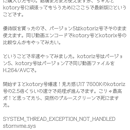
に購入したもの。結構まだまだ使えますが、ちゃんと
kotory号に頑張ってもらうためにここらで最新版にという
ことです。
優待版を買ったので、バージョン5はkotoriz号でそのまま
使えます。同じ動画エンコードでkotory号とkotorix号の
比較なんかもやってみたい。
ということで早速やってみました。kotoriz号はバージョ
ン5、kotory号はバージョン7で同じ動画ファイルを
H.264/AVCで。
開始するとkotory号爆速！見た感じi7 7600Kのkotoriz
号の2.5倍くらいの速さで処理が進んでます。こりゃ最高
だ！と思ってたら、突然のブルースクリーンで死にます
た。
SYSTEM_THREAD_EXCEPTION_NOT_HANDLED
stornvme.sys