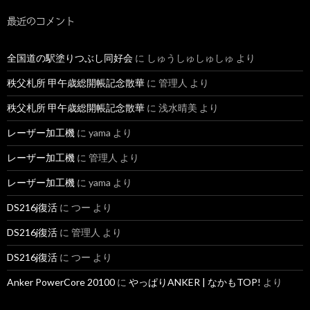
最近のコメント
全国道の駅塗りつぶし同好会
に
しゅうしゅしゅしゅ
より
秩父札所 甲午歳総開帳記念散華
に
管理人
より
秩父札所 甲午歳総開帳記念散華
に
浅水晴美
より
レーザー加工機
に
yama
より
レーザー加工機
に
管理人
より
レーザー加工機
に
yama
より
DS216j復活
に
つー
より
DS216j復活
に
管理人
より
DS216j復活
に
つー
より
Anker PowerCore 20100
に
やっぱりANKER | なかもTOP!
より