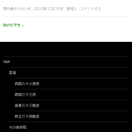
飛行機から丸い虹
2015年12月16日
管理人
コメントする
次のビデオ
→
TRIP
霊場
四国八十八箇所
西国三十三所
坂東三十三観音
秩父三十四観音
その他寺院