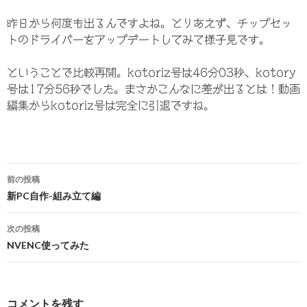
昨日から何度も出るんですよね。とりあえず、チップセッ
トのドライバーをアップデートしてみて様子見です。
ということで比較再開。kotoriz号は46分03秒、kotory
号は17分56秒でした。まさかこんなに差が出るとは！動画
編集からkotoriz号は完全に引退ですね。
前の投稿
新PC自作-組み立て編
投
稿
次の投稿
ナ
NVENC使ってみた
ビ
ゲ
コメントを残す