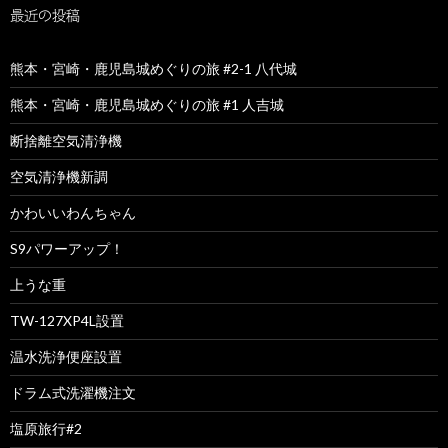
最近の投稿
熊本・宮崎・鹿児島城めぐりの旅 #2-1 八代城
熊本・宮崎・鹿児島城めぐりの旅 #1 人吉城
断捨離空気清浄機
空気清浄機新調
かわいいわんちゃん
S9パワーアップ！
上うな重
TW-127XP4L設置
温水洗浄便座設置
ドラム式洗濯機注文
塩原旅行#2