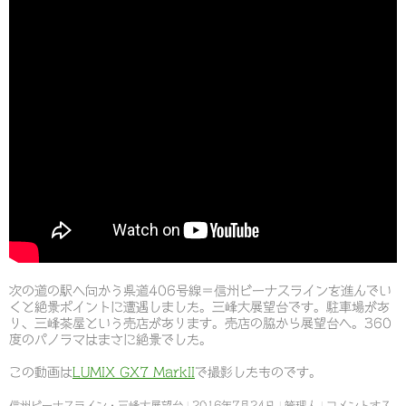
次の道の駅へ向かう県道406号線＝信州ビーナスラインを進んでい
くと絶景ポイントに遭遇しました。三峰大展望台です。駐車場があ
り、三峰茶屋という売店があります。売店の脇から展望台へ。360
度のパノラマはまさに絶景でした。
この動画は
LUMIX GX7 MarkII
で撮影したものです。
信州ビーナスライン・三峰大展望台
2016年7月24日
管理人
コメントする