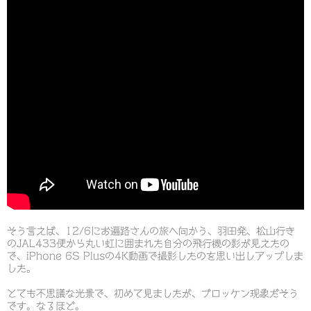
そう言えば、12/6にお遍路さんの旅へ向かう、羽田発、松山行き
のJAL433便から丸い虹に囲まれた自分の飛行機の影が見えたの
で、iPhone 6S Plusの4K動画で撮影したのを思い出しアップしま
した。
とても不思議な光景で、初めて見ましたが、ブロッケン現象だそう
です。なるほど。