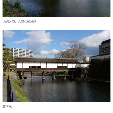
内堀と西之丸西北隅櫓跡
廊下橋