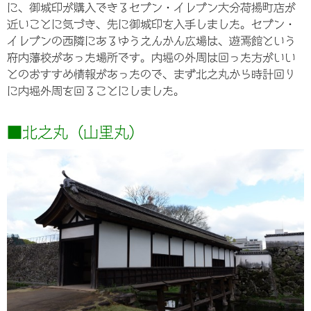
に、御城印が購入できるセブン・イレブン大分荷揚町店が
近いことに気づき、先に御城印を入手しました。セブン・
イレブンの西隣にあるゆうえんかん広場は、遊焉館という
府内藩校があった場所です。内堀の外周は回った方がいい
とのおすすめ情報があったので、まず北之丸から時計回り
に内堀外周を回ることにしました。
■北之丸（山里丸）