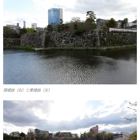
扇櫓跡（右）と菱櫓跡（左）