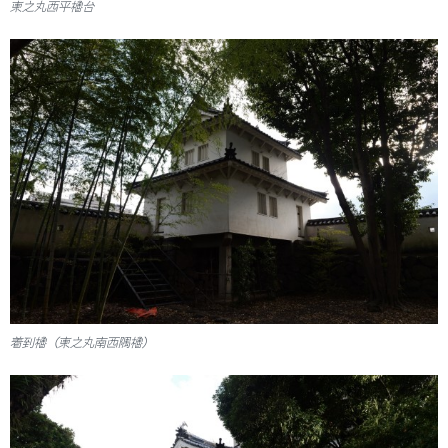
東之丸西平櫓台
着到櫓（東之丸南西隅櫓）