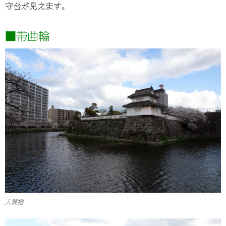
守台が見えます。
■帯曲輪
人質櫓