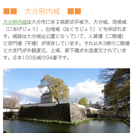
■■ 大分府内城 ■■
大分府内城
は大分市にある梯郭式平城で、大分城、荷揚城
（にあげじょう）、白雉城（はくちじょう）とも呼ばれま
す。城跡は大分城址公園となっていて、人質櫓（二階櫓）
と宗門櫓（平櫓）が現存しています。それ以外3棟の二階櫓
と大手門が外観復元、土塀、廊下橋が木造復元されていま
す。日本100名城の94番です。