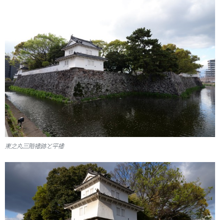
東之丸三階櫓跡と平櫓