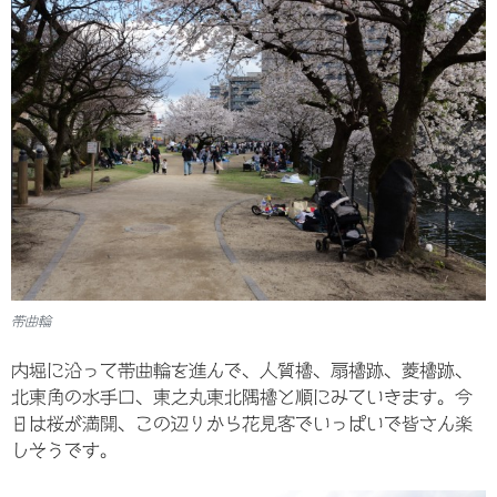
帯曲輪
内堀に沿って帯曲輪を進んで、人質櫓、扇櫓跡、菱櫓跡、
北東角の水手口、東之丸東北隅櫓と順にみていきます。今
日は桜が満開、この辺りから花見客でいっぱいで皆さん楽
しそうです。