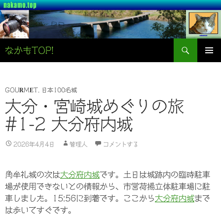
検
なかもTOP!
索
コ
メインメ
ン
ニュー
テ
ン
GOURMET
,
日本100名城
ツ
大分・宮崎城めぐりの旅
へ
#1-2 大分府内城
ス
キ
ッ
2026年4月4日
管理人
コメントする
プ
角牟礼城の次は
大分府内城
です。土日は城跡内の臨時駐車
場が使用できないとの情報から、市営荷揚立体駐車場に駐
車しました。15:56に到着です。ここから
大分府内城
まで
は歩いてすぐです。