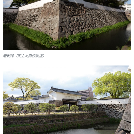
着到櫓（東之丸南西隅櫓）