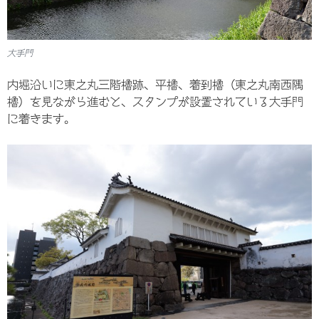
大手門
内堀沿いに東之丸三階櫓跡、平櫓、着到櫓（東之丸南西隅
櫓）を見ながら進むと、スタンプが設置されている大手門
に着きます。