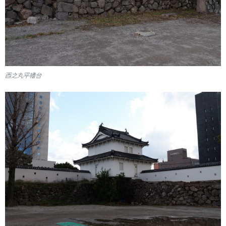
西之丸平櫓台