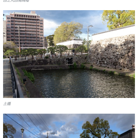
西之丸西南隅櫓
土橋