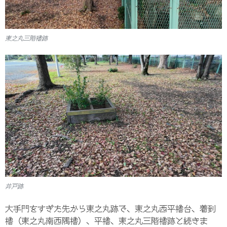
東之丸三階櫓跡
井戸跡
大手門をすぎた先から東之丸跡で、東之丸西平櫓台、着到
櫓（東之丸南西隅櫓）、平櫓、東之丸三階櫓跡と続きま