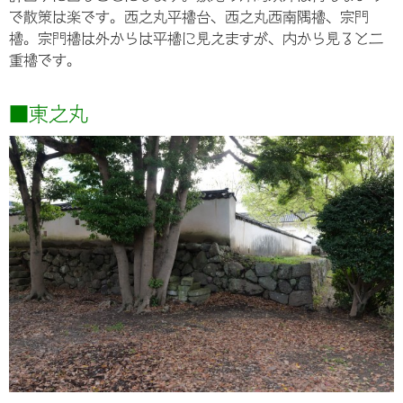
で散策は楽です。西之丸平櫓台、西之丸西南隅櫓、宗門
櫓。宗門櫓は外からは平櫓に見えますが、内から見ると二
重櫓です。
■東之丸