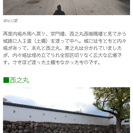
城址公園
再度内堀外周へ戻り、宗門櫓、西之丸西南隅櫓と見てから
城跡に入る道（土橋）を渡って中へ。城にはもともと内々
堀があって、本丸と西之丸、東之丸は分かれていました
が、内々堀は埋め立てられ全部区切りなく広大な広場で
す。さきほど渡った土橋もなかったものです。
■西之丸