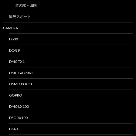
道の駅 – 四国
観光スポット
CAMERA
D800
DC-G9
DMC-TX1
DMC-GX7MK2
OSMO POCKET
GOPRO
DMC-LX100
DSC-RX100
P340