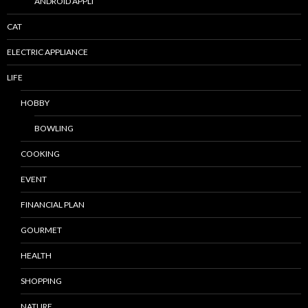
ANDROID APPLI
CAT
ELECTRIC APPLIANCE
LIFE
HOBBY
BOWLING
COOKING
EVENT
FINANCIAL PLAN
GOURMET
HEALTH
SHOPPING
NATURE