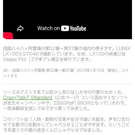
四国八十八ヶ所霊場の第52番～第57番の境内の様子です。LUMIX
LX100とG7の4Kで撮影しています。なお、LX100の映像には
Vegas Pro 13で手ブレ補正を掛けています。
4K – 四国八十八ヶ所霊場 第52番～第57番
2016年1月10日
管理人
コメ
ントする
ソースネクストで見て以前少し気にはしたものの買わなかった、
CrazyTalk7 Standard
（公式ページ）という面白そうなソフト
がまたキャンペーン中で、2990円が1980円となっていたので、
一度体験版を試してみてから買ってみました。
このソフトは「人物・動物の写真や自分で描いた絵を、声をに合わ
せて自動で口を動かしてしゃべらせることができます。ということ
で早速うちの猫の虎吉くんにしゃべらせてみました。