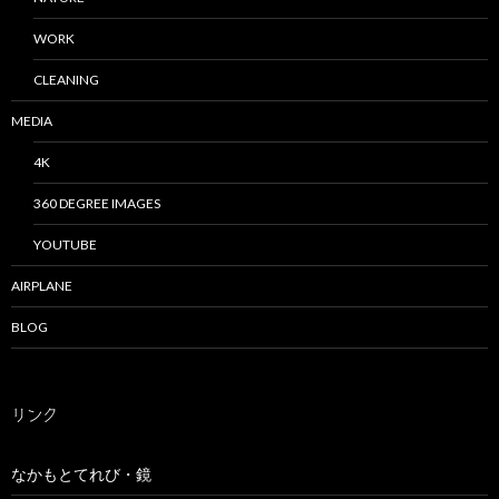
WORK
CLEANING
MEDIA
4K
360 DEGREE IMAGES
YOUTUBE
AIRPLANE
BLOG
リンク
なかもとてれび・鏡