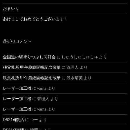
おまいり
あけましておめでとうございます！
最近のコメント
全国道の駅塗りつぶし同好会
に
しゅうしゅしゅしゅ
より
秩父札所 甲午歳総開帳記念散華
に
管理人
より
秩父札所 甲午歳総開帳記念散華
に
浅水晴美
より
レーザー加工機
に
yama
より
レーザー加工機
に
管理人
より
レーザー加工機
に
yama
より
DS216j復活
に
つー
より
DS216j復活
に
管理人
より