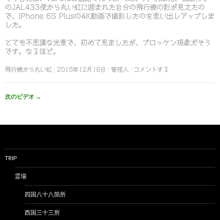
のJAL433便から丸い虹に囲まれた自分の飛行機の影が見えたの
で、iPhone 6S Plusの4K動画で撮影したのを思い出しアップしま
した。
とても不思議な光景で、初めて見ましたが、ブロッケン現象だそう
です。なるほど。
飛行機から丸い虹
2015年12月16日
管理人
コメントする
次のビデオ
→
TRIP
霊場
四国八十八箇所
西国三十三所