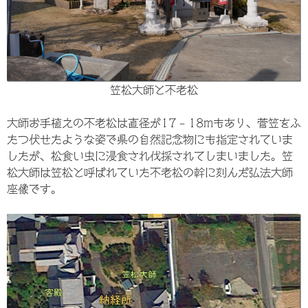
笠松大師と不老松
大師お手植えの不老松は直径が17 – 18mもあり、菅笠をふ
たつ伏せたような姿で県の自然記念物にも指定されていま
したが、松食い虫に浸食され伐採されてしまいました。笠
松大師は笠松と呼ばれていた不老松の幹に刻んだ弘法大師
座像です。