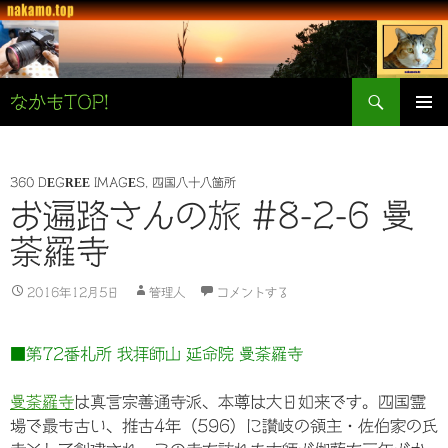
検
なかもTOP!
索
コ
メインメ
ン
ニュー
テ
ン
360 DEGREE IMAGES
,
四国八十八箇所
ツ
お遍路さんの旅 #8-2-6 曼
へ
荼羅寺
ス
キ
ッ
2016年12月5日
管理人
コメントする
プ
■第72番札所 我拝師山 延命院 曼荼羅寺
曼荼羅寺
は真言宗善通寺派、本尊は大日如来です。四国霊
場で最も古い、推古4年（596）に讃岐の領主・佐伯家の氏