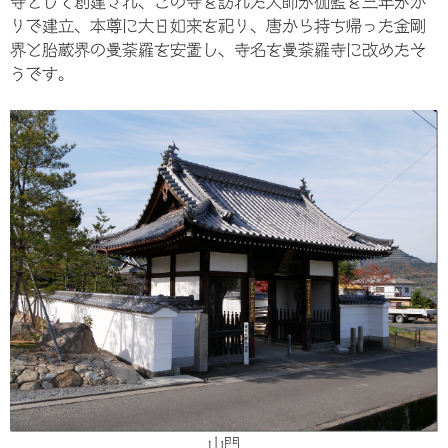
寺として創建され、この寺を訪れた大師が伽藍を三年がか
りで建立、本尊に大日如来を祀り、唐から持ち帰った金剛
界と胎蔵界の曼荼羅を安置し、寺名を曼荼羅寺に改めたそ
うです。
山門