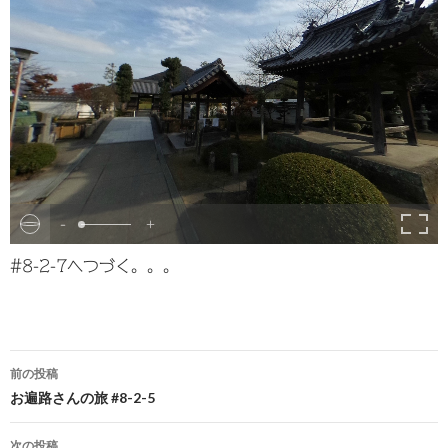
-
+
#8-2-7へつづく。。。
前の投稿
お遍路さんの旅 #8-2-5
投
稿
次の投稿