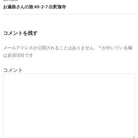
ナ
お遍路さんの旅 #8-2-7 出釈迦寺
ビ
ゲ
コメントを残す
ー
メールアドレスが公開されることはありません。
*
が付いている欄
シ
は必須項目です
ョ
コメント
ン