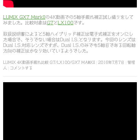
LUMIX GX7 MarkII
の4K動画での5軸手振れ補正試し撮りをして
みました。比較対象は
G7
と
LX100
です。
取扱説明書によると5軸ハイブリッド補正は電子式補正をオンにし
た場合で、そうでない場合はDual I.S.となります。今回のレンズは
Dual I.S.対応レンズですが、Dual I.S.のみでも5軸目である回転軸
方向の補正はかなり効いているようでした。
LUMIX 4K動画手振れ比較 G7/LX100/GX7 MARKII
2016年7月7日
管理
人
コメントする