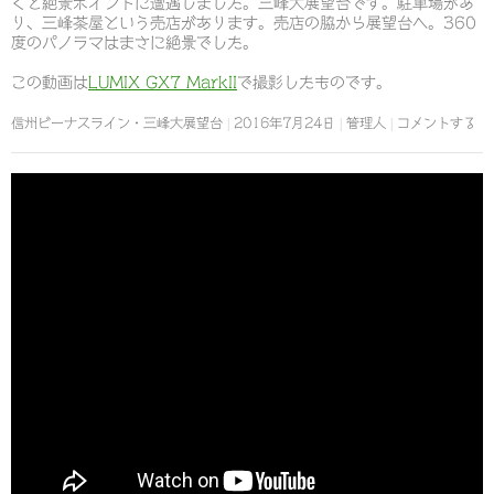
くと絶景ポイントに遭遇しました。三峰大展望台です。駐車場があ
り、三峰茶屋という売店があります。売店の脇から展望台へ。360
度のパノラマはまさに絶景でした。
この動画は
LUMIX GX7 MarkII
で撮影したものです。
信州ビーナスライン・三峰大展望台
2016年7月24日
管理人
コメントする