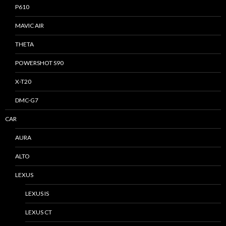
P610
MAVIC AIR
THETA
POWERSHOT S90
X-T20
DMC-G7
CAR
AURA
ALTO
LEXUS
LEXUS IS
LEXUS CT