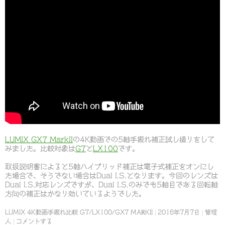
LUMIX GX7 MarkII
の4K動画での5軸手振れ補正試し撮りをして
みました。比較対象は
G7
と
LX100
です。
取扱説明書によると5軸ハイブリッド補正は電子式補正をオンにし
た場合で、そうでない場合はDual I.S.となります。今回のレンズは
Dual I.S.対応レンズですが、Dual I.S.のみでも5軸目である回転軸
方向の補正はかなり効いているようでした。
LUMIX 4K動画手振れ比較 G7/LX100/GX7 MARKII
2016年7月7日
管理
人
コメントする