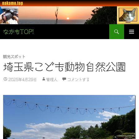
検
なかもTOP!
索
コ
メインメ
ン
ニュー
テ
ン
観光スポット
ツ
埼玉県こども動物自然公園
へ
ス
2025年4月29日
管理人
コメントする
キ
ッ
プ