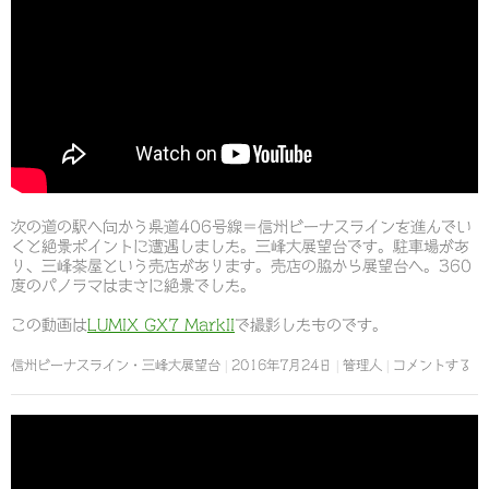
次の道の駅へ向かう県道406号線＝信州ビーナスラインを進んでい
くと絶景ポイントに遭遇しました。三峰大展望台です。駐車場があ
り、三峰茶屋という売店があります。売店の脇から展望台へ。360
度のパノラマはまさに絶景でした。
この動画は
LUMIX GX7 MarkII
で撮影したものです。
信州ビーナスライン・三峰大展望台
2016年7月24日
管理人
コメントする