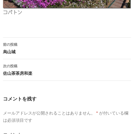
コバトン
前の投稿
烏山城
投
稿
次の投稿
ナ
佐山茶茶房和楽
ビ
ゲ
コメントを残す
ー
メールアドレスが公開されることはありません。
*
が付いている欄
シ
は必須項目です
ョ