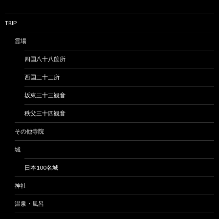
TRIP
霊場
四国八十八箇所
西国三十三所
坂東三十三観音
秩父三十四観音
その他寺院
城
日本100名城
神社
温泉・風呂