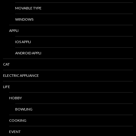
MOVABLE TYPE
WINDOWS
APPLI
IOS APPLI
ANDROID APPLI
CAT
ELECTRIC APPLIANCE
LIFE
HOBBY
BOWLING
COOKING
EVENT