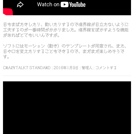
目もまばたきしたり、動いたりするので境界線が目立たないように
工夫するのが一番時間がかかりました。境界線をぼかすような機能
があればとてもいいんですが。
ソフトにはモーション（動き）のテンプレートが用意され、また、
目や口を変えたりすることもできるので、まだまだ楽しめそうで
す。
CRAZYTALK7 STANDARD
2016年1月9日
管理人
コメントする