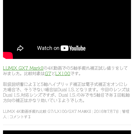
LUMIX GX7 MarkII
の4K動画での5軸手振れ補正試し撮りをして
みました。比較対象は
G7
と
LX100
です。
取扱説明書によると5軸ハイブリッド補正は電子式補正をオンにし
た場合で、そうでない場合はDual I.S.となります。今回のレンズは
Dual I.S.対応レンズですが、Dual I.S.のみでも5軸目である回転軸
方向の補正はかなり効いているようでした。
LUMIX 4K動画手振れ比較 G7/LX100/GX7 MARKII
2016年7月7日
管理
人
コメントする