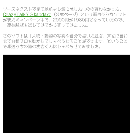
ソースネクストで見て以前少し気にはしたものの買わなかった、
CrazyTalk7 Standard
（公式ページ）という面白そうなソフト
がまたキャンペーン中で、2990円が1980円となっていたので、
一度体験版を試してみてから買ってみました。
このソフトは「人物・動物の写真や自分で描いた絵を、声をに合わ
せて自動で口を動かしてしゃべらせることができます。ということ
で早速うちの猫の虎吉くんにしゃべらせてみました。