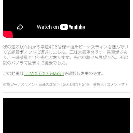
次の道の駅へ向かう県道406号線＝信州ビーナスラインを進んでい
くと絶景ポイントに遭遇しました。三峰大展望台です。駐車場があ
り、三峰茶屋という売店があります。売店の脇から展望台へ。360
度のパノラマはまさに絶景でした。
この動画は
LUMIX GX7 MarkII
で撮影したものです。
信州ビーナスライン・三峰大展望台
2016年7月24日
管理人
コメントする