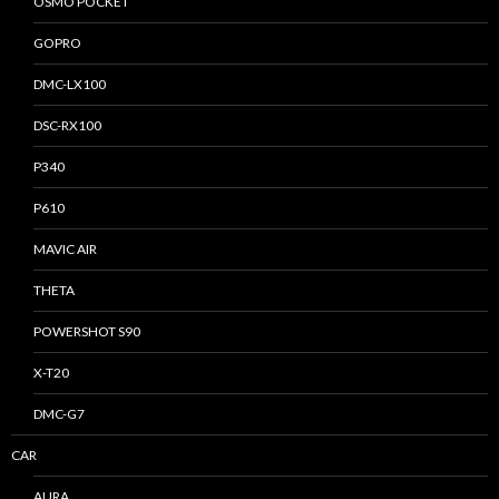
OSMO POCKET
GOPRO
DMC-LX100
DSC-RX100
P340
P610
MAVIC AIR
THETA
POWERSHOT S90
X-T20
DMC-G7
CAR
AURA