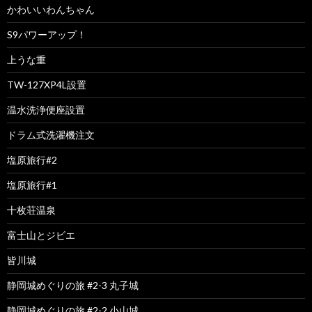
かわいいわんちゃん
S9パワーアップ！
上うな重
TW-127XP4L設置
温水洗浄便座設置
ドラム式洗濯機注文
塩原旅行#2
塩原旅行#1
十枚荘温泉
富士山とジビエ
皆川城
静岡城めぐりの旅 #2-3 丸子城
静岡城めぐりの旅 #2-2 小山城