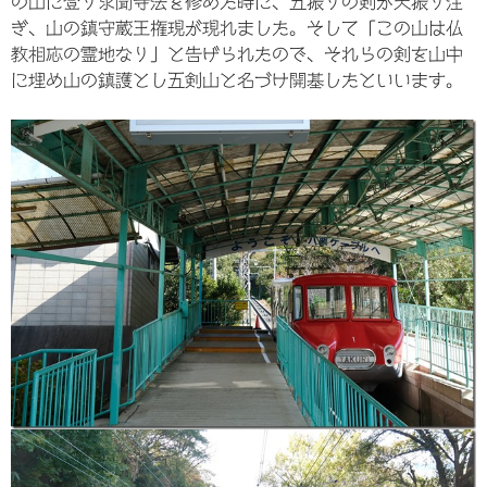
の山に登り求聞寺法を修めた時に、五振りの剣が天振り注
ぎ、山の鎮守蔵王権現が現れました。そして「この山は仏
教相応の霊地なり」と告げられたので、それらの剣を山中
に埋め山の鎮護とし五剣山と名づけ開基したといいます。