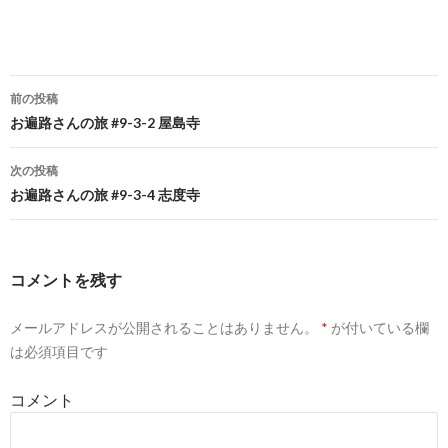
前の投稿
お遍路さんの旅 #9-3-2 屋島寺
投
稿
次の投稿
ナ
お遍路さんの旅 #9-3-4 志度寺
ビ
ゲ
コメントを残す
ー
メールアドレスが公開されることはありません。
*
が付いている欄
シ
は必須項目です
ョ
コメント
ン