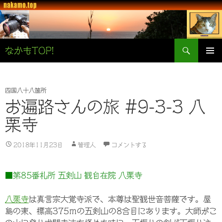
検
なかもTOP!
索
コ
メインメ
ン
ニュー
テ
ン
四国八十八箇所
ツ
お遍路さんの旅 #9-3-3 八
へ
栗寺
ス
キ
ッ
2018年11月23日
管理人
コメントする
プ
■第85番札所 五剣山 観自在院 八栗寺
八栗寺
は真言宗大覚寺派で、本尊は聖観世音菩薩です。屋
島の東、標高375ｍの五剣山の8合目にあります。大師がこ