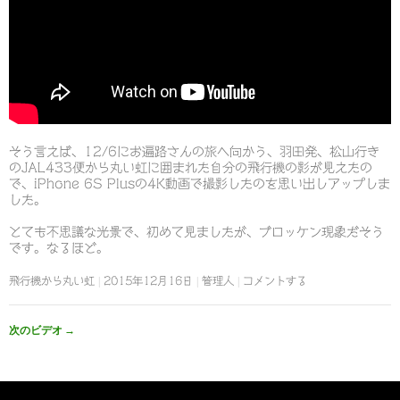
そう言えば、12/6にお遍路さんの旅へ向かう、羽田発、松山行き
のJAL433便から丸い虹に囲まれた自分の飛行機の影が見えたの
で、iPhone 6S Plusの4K動画で撮影したのを思い出しアップしま
した。
とても不思議な光景で、初めて見ましたが、ブロッケン現象だそう
です。なるほど。
飛行機から丸い虹
2015年12月16日
管理人
コメントする
次のビデオ
→