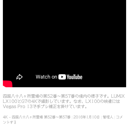
四国八十八ヶ所霊場の第52番～第57番の境内の様子です。LUMIX
LX100とG7の4Kで撮影しています。なお、LX100の映像には
Vegas Pro 13で手ブレ補正を掛けています。
4K – 四国八十八ヶ所霊場 第52番～第57番
2016年1月10日
管理人
コメ
ントする